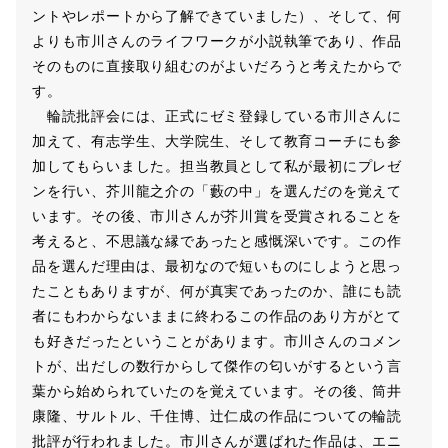
ントやレポートから了解できていました）、そして、何
よりも市川さんのライフワークが小説執筆であり、作品
そのものに直接取り組むのがよいだろうと考えたからで
す。
輪読批評会には、正式にゼミ登録している市川さんに
加えて、有志学生、大学院生、そして教育コーチにも参
加してもらいました。担当教員として私が最初にプレゼ
ンを行い、芥川龍之介の「藪の中」を選んだのを覚えて
います。その後、市川さんが芥川賞を受賞されることを
考えると、不思議な縁であったと感慨深いです。この作
品を選んだ理由は、最初なので短いものにしようと思っ
たこともありますが、何が真実であったのか、誰にも読
者にもわからないままに終わるこの作品のあり方がとて
も好きだったということがあります。市川さんのコメン
トが、出だしの数行からして傑作の匂いがするという言
葉から始められていたのを覚えています。その後、筒井
康隆、サルトル、千住博、辻仁成の作品についての輪読
批評が行われました。市川さんが選ばれた作品は、エニ