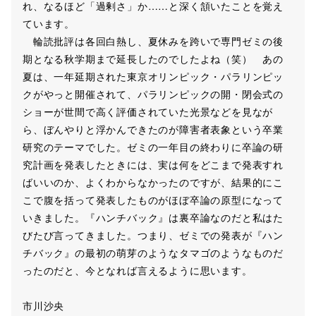
れ、なるほど「過剰さ」か……と深く頷いたことを覚え
ています。
輪読批評は各回白熱し、夏休みを跨いで専門ゼミの後
期となる秋学期まで延長したのでしたよね（笑） あの
夏は、一年延期された東京オリンピック・パラリンピッ
クがやっと開催されて、パラリンピックの開・閉会式の
ショーが世間で高く評価されていた光景などを見なが
ら、ぼんやりと浮かんできたのが障害者表象という卒業
研究のテーマでした。ゼミの一年目の終わりに卒論の研
究計画を発表したときには、実は何をどこまで発表すれ
ばいいのか、よくわからなかったのですが、結果的にこ
こで腹を括って発表したものがほぼ卒論の原型になって
いきました。『ハンチバック』は裏卒論なのだと私はた
びたび言ってきました。つまり、ゼミでの発表が『ハン
チバック』の最初の萌芽のようなタマゴのようなものだ
ったのだと、今となれば言えるように思います。
市川沙央