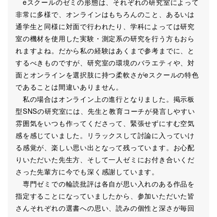
eスクールのゼミの形態は、それぞれの研究室によって
非常に多様で、オンラインはもちろんのこと、あるいは
通学生と同様に対面で行われたり、学科によっては研究
室の機材を使用した実験・測定系の研究を行う方もおら
れますよね。だから私の経験はあくまで参考までに、と
するべきものですが、研究室の環境のバラエティや、対
面とオンラインを選択肢に持つ柔軟さがeスクールの特色
であることは間違いありません。
私の場合はオンライン上の進行となりました。掲示板
型SNSの研究室には、先生と教育コーチが発言しやすい
雰囲気をいつも作ってくださって、緊張せずにすむ空気
感を感じていました。リラックスして討論に入っていけ
る感覚が、楽しい思い出となって残っています。お心配
りいただいた先生方、そして一人ゼミにお付き合いくだ
さった先輩方に今でも深く感謝しています。
専門ゼミでの輪読批評は各自が思い入れのある作品を
指定することになっていましたから、参加いただいた皆
さんそれぞれの選書への思い、読みの個性と深さが毎回