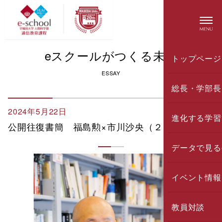
eスクールがつくる未来
トップページ
ESSAY
総長・学部長
2024年5月22日
進化する学習
公開往復書簡 福島勲×市川沙央（２）
データで見る
イベント情報
教員対談