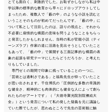
とても面白く、刺激的でした。お恥ずかしながら私は中
学以降の標準的な教育から早々にドロップアウトしてし
まったため、複数人で「藪の中」のような小説を読むと
いうことそのものが初めてだったんです。「藪の中」に
ついて私として注目したのは、語りの視点と、それから
不必要に扇情的な構図の意味を問うようなことをちらっ
と発言したかもしれません。当時の私が官能小説（ティ
ーンズラブ）作家の道に活路を見出そうとしていたこと
もあって、「藪の中」で展開する三面記事的な構図の表
象の起源を研究テーマにしたらどうだろうか、と考えた
りもしていました。
専門ゼミの期間で印象に残っていることの一つに、
「芸術とは過剰さである」と福島先生が仰っていたこと
が思い出されます。千住博氏の「圧倒的な多数の常識的
な健全さ、精神的にも肉体的にも健全な人によって創ら
れたものがアートです」（『大徳寺聚光院別院襖絵大
全』）という発言について私の発した疑義を元に議論し
ていた際でしたが、思わぬところで先生の芸術観に触