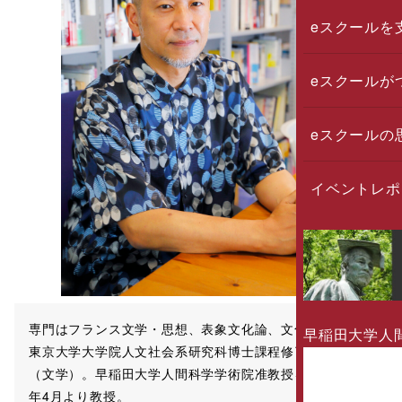
eスクールを
eスクールが
eスクールの
イベントレポ
専門はフランス文学・思想、表象文化論、文化資源学。
早稲田大学人
東京大学大学院人文社会系研究科博士課程修了。博士
（文学）。早稲田大学人間科学学術院准教授を経て2020
年4月より教授。