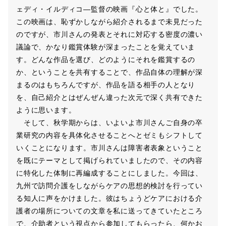
ェディ・イルディコ―監督の映画『心と体と』でした。
この映画は、恥ずかしながら紹介されるまで未見だった
のですが、市川さんの発表とそれに対応する密度の濃い
議論で、かなり鑑賞体験が深まったことを覚えていま
す。どんな作品を選び、どのようにそれを鑑賞するの
か、ということを共有することで、作品自体の理解が深
まるのはもちろんですが、作品を語る相手の人となり
を、自己紹介とはぜんぜん違った次元で深く共有できた
ように思います。
そして、秋学期からは、いよいよ市川さんご自身の卒
業研究の内容を具体化させることへとゼミもシフトして
いくことになります。市川さんは障害者表象ということ
を既にテーマとして掲げられていましたので、その内容
に特化した体制に再編成することにしました。今回は、
九州で訪問介護をしながらケアの思想的検討を行ってい
る知人に声をかけました。彼はちょうどケアにおける介
護者の場所についての文章を私に送ってきていたところ
で、介助者という視点から参加してもらったら、何かお