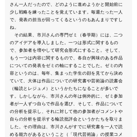
さん一人だったので、どのように進めようかと開始前に
少し戦略を練ったことを覚えています。毎週たった一人
で、発表の担当が回ってくるというのもあんまりですし
ね。
その結果、市川さんの専門ゼミ（春学期）には、二つ
のアイデアを導入しました。一つは形式に関するもの
で、参加者を増やして研究会形式にすること。そして、
もう一つは内容に関するもので、各自が興味のある作品
についての発表をゼミの軸にすることでした。ゼミの内
容というのは、毎年、集まった学生の顔を見てから決め
ていて、大体は作品についての研究書や芸術論の読書会
（輪読とレジュメ）というかたちになることが多いで
す。しかしながら、市川さんの年は例外的に、ゼミ参加
者が一人ずつ自らで作品を選び、そして、作品について
の分析を提示し、それに対して他の参加者がコメントや
自らの分析を提示する輪読批評会というかたちを取りま
した。その理由は、市川さんがすでに研究書を一人で読
める能力があるということ（「現代芸術論」の授業コメ