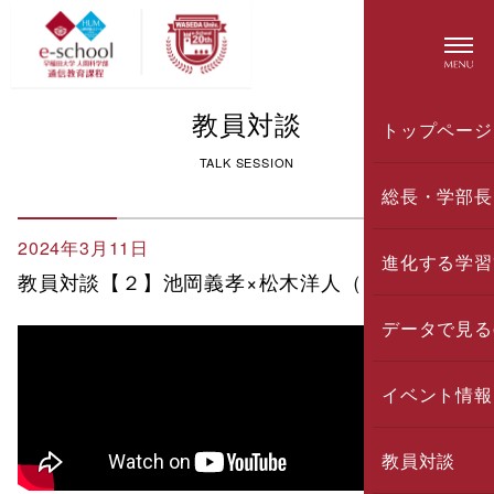
教員対談
トップページ
TALK SESSION
総長・学部長
2024年3月11日
進化する学習
教員対談【２】池岡義孝×松木洋人（中編）
データで見る
イベント情報
教員対談